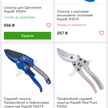
Секатор для Щеплення
RapidE R9004
Секатор з храповим
механізмом титановий
Готово до відправки
RapidE R3075
556
Немає в наявності
₴
267
₴
Купити
Садовий секатор
Професійний садовий
Професійний із тефлоновим
секатор RapidE Red Point
покриттям RapidE R3079
R3055