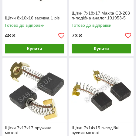
Щітки 7х18х17 Makita CB-203
Щітки 8х10х16 засувка 1 різ
п-подібна аналог 191953-5
Готово до відправки
Готово до відправки
48
73
₴
₴
Купити
Купити
Щітки 7х17х17 пружина
Щітки 7х14х15 п-подібні
матові
вусики матові