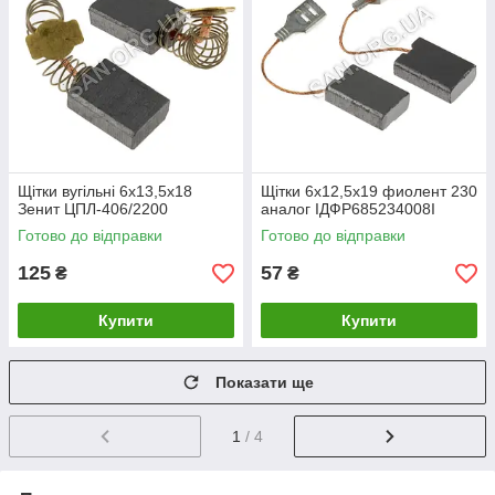
Щiтки вугiльнi 6х13,5х18
Щітки 6х12,5х19 фиолент 230
Зенит ЦПЛ-406/2200
аналог ІДФР685234008І
Готово до відправки
Готово до відправки
125
57
₴
₴
Купити
Купити
Показати ще
1
/ 4