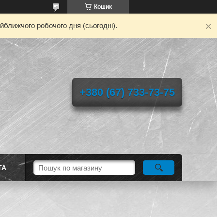
Кошик
йближчого робочого дня (сьогодні).
+380 (67) 733-73-75
ТА