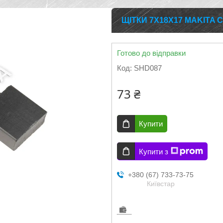
ЩІТКИ 7Х18Х17 MAKITA C
Готово до відправки
Код:
SHD087
73 ₴
Купити
Купити з
+380 (67) 733-73-75
Київстар