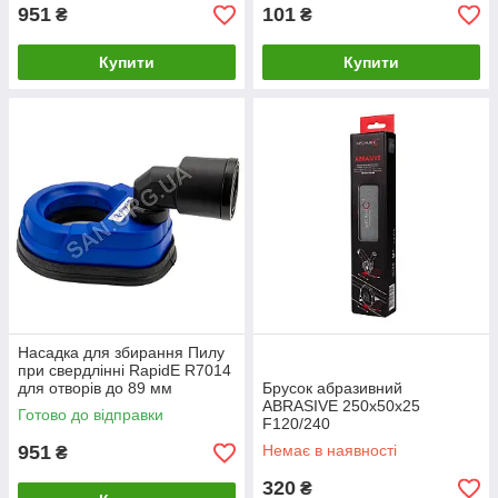
951
101
₴
₴
Купити
Купити
Насадка для збирання Пилу
при свердлінні RapidE R7014
для отворів до 89 мм
Брусок абразивний
ABRASIVE 250х50х25
Готово до відправки
F120/240
951
Немає в наявності
₴
320
₴