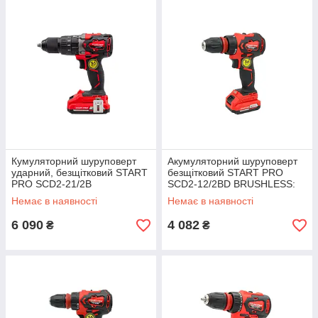
Кумуляторний шуруповерт
Акумуляторний шуруповерт
ударний, безщітковий START
безщітковий START PRO
PRO SCD2-21/2В
SCD2-12/2BD BRUSHLESS:
BRUSHLESS: Li-ion; 21 B; 2.6
Li-ion; 12 B; 2 А*год.
Немає в наявності
Немає в наявності
А * год.
6 090
4 082
₴
₴