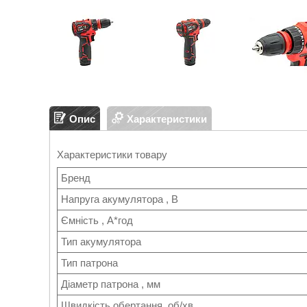
Опис
Характеристики
Характеристики товару
Бренд
Напруга акумулятора , В
Ємність , А*год
Тип акумулятора
Тип патрона
Діаметр патрона , мм
Швидкість обертання, об/хв