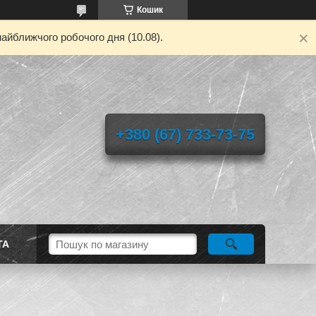
Кошик
айближчого робочого дня (10.08).
+380 (67) 733-73-75
ТА