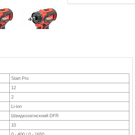
Start Pro
12
2
Li-ion
Швидкозатискний DFR
10
0 - 400 / 0 - 1650