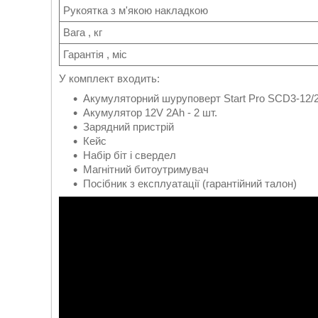
Рукоятка з м'якою накладкою
Вага , кг
Гарантія , міс
У комплект входить:
Акумуляторний шуруповерт Start Pro SCD3-1
Акумулятор 12V 2Ah - 2 шт.
Зарядний пристрій
Кейс
Набір біт і свердел
Магнітний битоутримувач
Посібник з експлуатації (гарантійний талон)