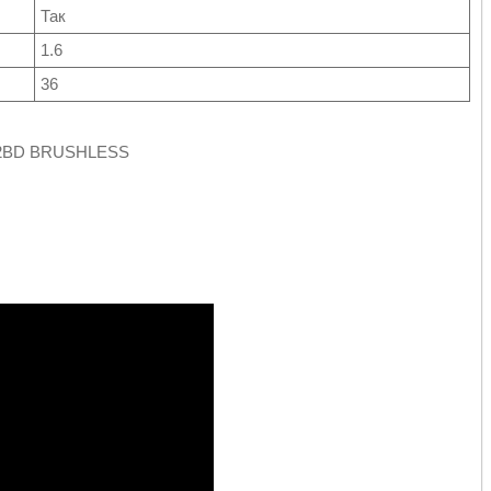
Так
1.6
36
2/2BD BRUSHLESS