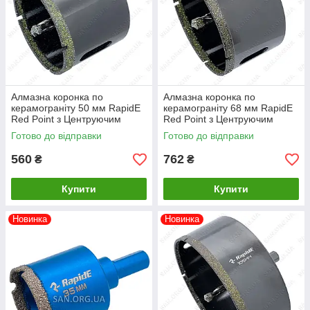
Алмазна коронка по
Алмазна коронка по
керамограніту 50 мм RapidE
керамограніту 68 мм RapidE
Red Point з Центруючим
Red Point з Центруючим
свердлом на дриль
свердлом на дриль
Готово до відправки
Готово до відправки
560
762
₴
₴
Купити
Купити
Новинка
Новинка