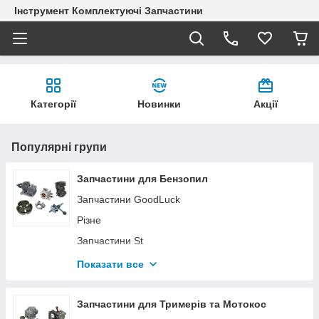
Інструмент Комплектуючі Запчастини
Категорії
Новинки
Акції
Популярні групи
Запчастини для Бензопил
Запчастини GoodLuck
Різне
Запчастини St
Запчастини P
Показати все
Свічки запалювання
Запчастини Hu
Запчастини для Тримерів та Мотокос