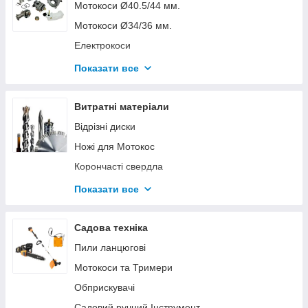
Запчастини для акумуляторних пил
Мотокоси Ø40.5/44 мм.
Мотокоси Ø34/36 мм.
Електрокоси
Запчастини St FS-55-250
Показати все
Запчастини Oleo Mac
4Т
Витратні матеріали
Насадки для Мотокіс
Відрізні диски
Захисний одяг та аксесуари
Ножі для Мотокос
Запчастини для акумуляторних Кос
Корончасті свердла
Олії та Мастила
Показати все
Ланцюги для Бензопил
Борфрези
Садова техніка
Напилки для Ланцюгів
Пили ланцюгові
Шини на Бензопили
Мотокоси та Тримери
Свердла
Обприскувачі
Ліска для Мотокос
Садовий ручний Інструмент