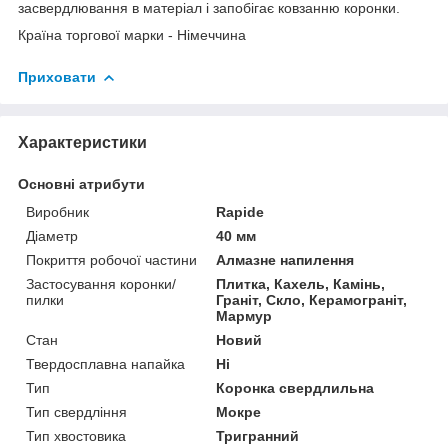
засвердлювання в матеріал і запобігає ковзанню коронки.
Країна торгової марки - Німеччина
Приховати
Характеристики
Основні атрибути
Виробник
Rapide
Діаметр
40 мм
Покриття робочої частини
Алмазне напилення
Застосування коронки/
Плитка, Кахель, Камінь,
пилки
Граніт, Скло, Керамограніт,
Мармур
Стан
Новий
Твердосплавна напайка
Ні
Тип
Коронка свердлильна
Тип свердління
Мокре
Тип хвостовика
Тригранний