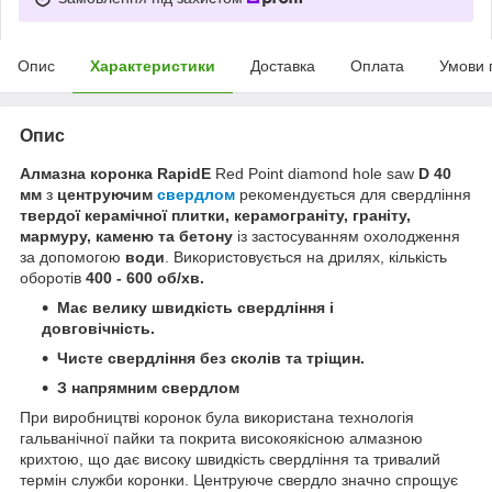
Опис
Характеристики
Доставка
Оплата
Умови 
Опис
Алмазна коронка RapidE
Red Point diamond hole saw
D 40
мм
з
центруючим
свердлом
рекомендується для свердління
твердої керамічної плитки, керамограніту, граніту,
мармуру, каменю та бетону
із застосуванням охолодження
за допомогою
води
. Використовується на дрилях, кількість
оборотів
400 - 600 об/хв.
Має велику швидкість свердління і
довговічність.
Чисте свердління без сколів та тріщин.
З напрямним свердлом
При виробництві коронок була використана технологія
гальванічної пайки та покрита високоякісною алмазною
крихтою, що дає високу швидкість свердління та тривалий
термін служби коронки. Центруюче свердло значно спрощує