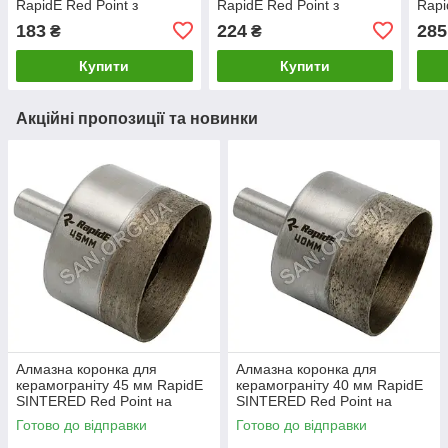
RapidE Red Point з
RapidE Red Point з
Rapi
Центруючим свердлом на
Центруючим свердлом на
Цен
183
224
285
₴
₴
дриль
дриль
дри
Купити
Купити
Акційні пропозиції та новинки
Алмазна коронка для
Алмазна коронка для
керамограніту 45 мм RapidE
керамограніту 40 мм RapidE
SINTERED Red Point на
SINTERED Red Point на
Дриль
Дриль
Готово до відправки
Готово до відправки