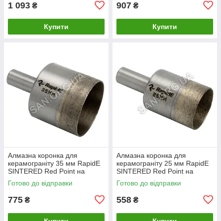
1 093
907
₴
₴
Купити
Купити
Алмазна коронка для
Алмазна коронка для
керамограніту 35 мм RapidE
керамограніту 25 мм RapidE
SINTERED Red Point на
SINTERED Red Point на
Дриль
Дриль
Готово до відправки
Готово до відправки
775
558
₴
₴
Купити
Купити