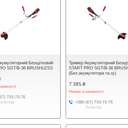
кумуляторний Безщітковий
Тример Акумуляторний Безщі
RO SGT/B-36 BRUSHLESS
START PRO SGT/B-36 BRUS
(Без акумулятора та зу)
₴
7 385 ₴
аявності
Немає в наявності
67) 733-73-75
Київстар
+380 (67) 733-73-75
Київстар