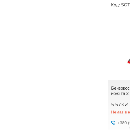
SGT
Бензокос
ножі та 2
5 573 ₴
Немає в н
+380 (