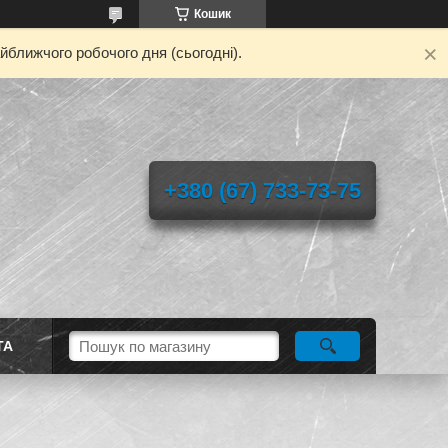
Кошик
йближчого робочого дня (сьогодні).
+380 (67) 733-73-75
ТА