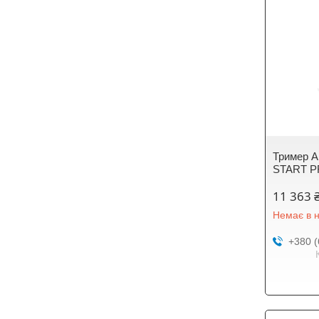
Тример А
START P
11 363 
Немає в н
+380 (