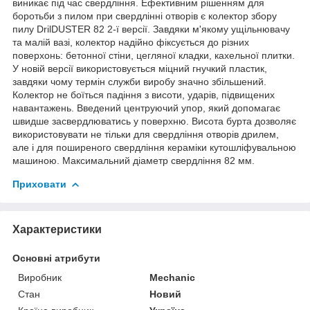
виникає під час свердління. Ефективним рішенням для
боротьби з пилом при свердлінні отворів є колектор збору
пилу DrilDUSTER 82 2-ї версії. Завдяки м'якому ущільнювачу
та малій вазі, колектор надійно фіксується до різних
поверхонь: бетонної стіни, цегляної кладки, кахельної плитки.
У новій версії використовується міцний гнучкий пластик,
завдяки чому термін служби виробу значно збільшений.
Колектор не боїться падіння з висоти, ударів, підвищених
навантажень. Введений центруючий упор, який допомагає
швидше засвердлюватись у поверхню. Висота бурта дозволяє
використовувати не тільки для свердління отворів дрилем,
але і для поширеного свердління кераміки кутошліфувальною
машиною. Максимальний діаметр свердління 82 мм.
Приховати
Характеристики
Основні атрибути
Виробник
Mechanic
Стан
Новий