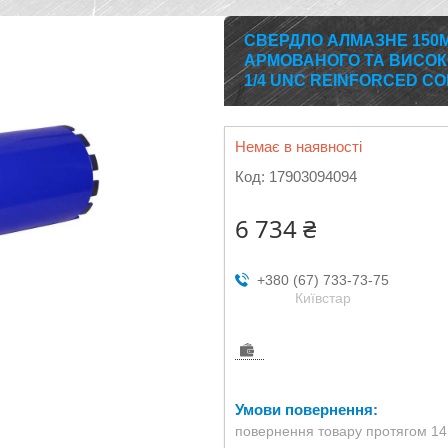
СВЕРДЛО АЛМАЗНЕ 150
АРМОВАНОГО ТА ВИСОК
1/4 UNC REINFORCED C
Немає в наявності
Код:
17903094094
6 734 ₴
+380 (67) 733-73-75
Київстар
повернення товару протягом 14