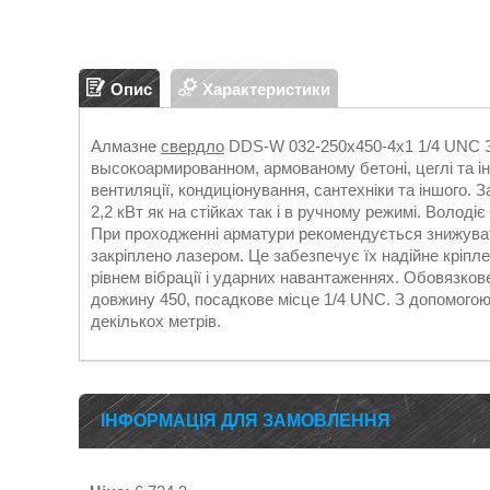
Опис
Характеристики
Алмазне
свердло
DDS-W 032-250x450-4x1 1/4 UNC За
высокоармированном, армованому бетоні, цеглі та ін
вентиляції, кондиціонування, сантехніки та іншого.
2,2 кВт як на стійках так і в ручному режимі. Воло
При проходженні арматури рекомендується знижуват
закріплено лазером. Це забезпечує їх надійне кріпл
рівнем вібрації і ударних навантаженнях. Обовязк
довжину 450, посадкове місце 1/4 UNC. З допомого
декількох метрів.
ІНФОРМАЦІЯ ДЛЯ ЗАМОВЛЕННЯ