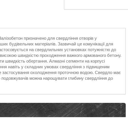
лізобетон призначено для свердління отворів у
ших будівельних матеріалів. Зазвичай це комунікації для
 Застосовується на свердлильних установках потужністю до
діє високою швидкістю проходження важкого армованого бетону.
и швидкість обертання. Алмазні сегменти на корпусі
ення навіть у складних умовах свердління з підвищеним
ове застосування охолодження проточною водою. Свердло має
ю подовжувачів можна нарощувати глибину свердління до