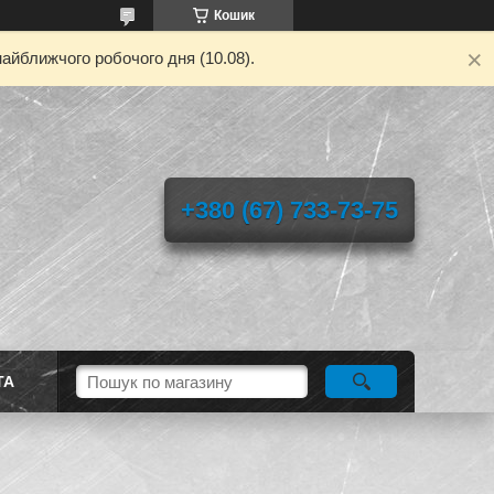
Кошик
айближчого робочого дня (10.08).
+380 (67) 733-73-75
ТА