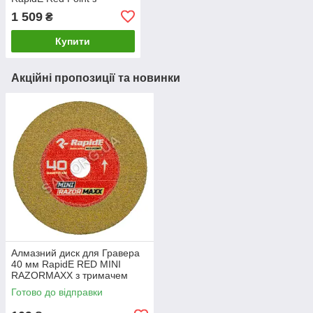
Центруючим свердлом на
1 509
₴
дриль
Купити
Акційні пропозиції та новинки
Алмазний диск для Гравера
40 мм RapidE RED MINI
RAZORMAXX з тримачем
Готово до відправки