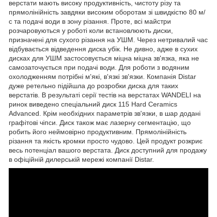
верстати мають високу продуктивність, чистоту різу та
прямолінійність завдяки високим оборотам зі швидкістю 80 м/
с та подачі води в зону різання. Проте, всі майстри
розчаровуються у роботі коли встановлюють диски,
призначені для сухого різання на УШМ. Через нетривалий час
відбувається відведення диска убік. Не дивно, адже в сухих
дисках для УШМ застосовується міцна міцна зв'язка, яка не
самозаточується при подачі води. Для роботи з водяним
охолодженням потрібні м'які, в'язкі зв'язки. Компанія Distar
дуже ретельно підійшла до розробки диска для таких
верстатів. В результаті серії тестів на верстатах WANDELI на
ринок виведено спеціальний диск 115 Hard Ceramics
Advanced. Крім необхідних параметрів зв'язки, в шар додані
графітові чіпси. Диск також має лазерну сегментацію, що
робить його неймовірно продуктивним. Прямолінійність
різання та якість кромки просто чудово. Цей продукт розкриє
весь потенціал вашого верстата. Диск доступний для продажу
в офіційній дилерській мережі компанії Distar.