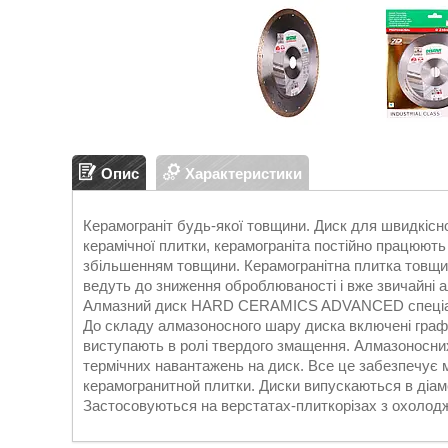
Опис
Характеристики
Керамограніт будь-якої товщини. Диск для швидкісно
керамічної плитки, керамограніта постійно працюють 
збільшенням товщини. Керамогранітна плитка товщин
ведуть до зниження оброблюваності і вже звичайні 
Алмазний диск HARD CERAMICS ADVANCED спеціально
До складу алмазоносного шару диска включені графіт
виступають в ролі твердого змащення. Алмазоносних
термічних навантажень на диск. Все це забезпечує м
керамогранитной плитки. Диски випускаються в діаме
Застосовуються на верстатах-плиткорізах з охолод