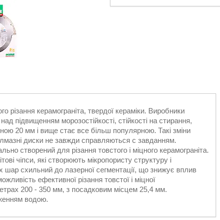
го різання керамограніта, твердої кераміки. Виробники
над підвищенням морозостійкості, стійкості на стирання,
ою 20 мм і вище стає все більш популярною. Такі зміни
алмазні диски не завжди справляються c завданням.
 створений для різання товстого і міцного керамограніта.
ові чіпси, які створюють мікропористу структуру і
 шар схильний до лазерної сегментації, що знижує вплив
ожливість ефективної різання товстої і міцної
трах 200 - 350 мм, з посадковим місцем 25,4 мм.
женням водою.