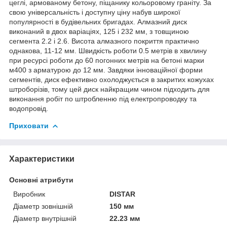
цеглі, армованому бетону, піщанику кольоровому граніту. За
свою універсальність і доступну ціну набув широкої
популярності в будівельних бригадах. Алмазний диск
виконаний в двох варіаціях, 125 і 232 мм, з товщиною
сегмента 2.2 і 2.6. Висота алмазного покриття практично
однакова, 11-12 мм. Швидкість роботи 0.5 метрів в хвилину
при ресурсі роботи до 60 погонних метрів на бетоні марки
м400 з арматурою до 12 мм. Завдяки інноваційної форми
сегментів, диск ефективно охолоджується в закритих кожухах
штроборізів, тому цей диск найкращим чином підходить для
виконання робіт по штробленню під електропроводку та
водопровід.
Приховати
Характеристики
Основні атрибути
Виробник
DISTAR
Діаметр зовнішній
150 мм
Діаметр внутрішній
22.23 мм