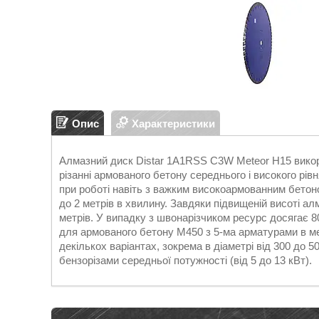
Опис
Характеристики
Алмазний диск Distar 1A1RSS C3W Meteor H15 викори
різанні армованого бетону середнього і високого рів
при роботі навіть з важким високоармованним бетоно
до 2 метрів в хвилину. Завдяки підвищеній висоті ал
метрів. У випадку з швонарізчиком ресурс досягає 800
для армованого бетону М450 з 5-ма арматурами в ме
декількох варіантах, зокрема в діаметрі від 300 до 
бензорізами середньої потужності (від 5 до 13 кВт).