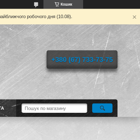
Кошик
айближчого робочого дня (10.08).
+380 (67) 733-73-75
ТА