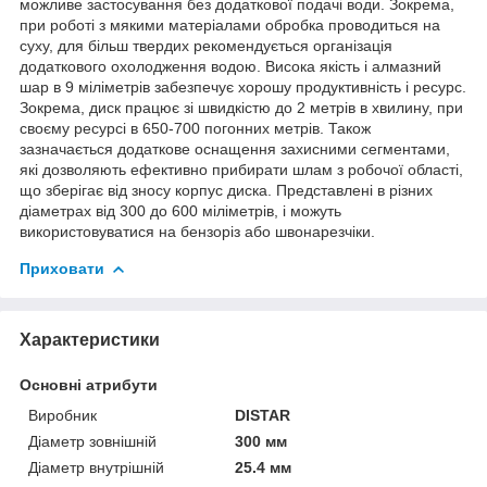
можливе застосування без додаткової подачі води. Зокрема,
при роботі з мякими матеріалами обробка проводиться на
суху, для більш твердих рекомендується організація
додаткового охолодження водою. Висока якість і алмазний
шар в 9 міліметрів забезпечує хорошу продуктивність і ресурс.
Зокрема, диск працює зі швидкістю до 2 метрів в хвилину, при
своєму ресурсі в 650-700 погонних метрів. Також
зазначається додаткове оснащення захисними сегментами,
які дозволяють ефективно прибирати шлам з робочої області,
що зберігає від зносу корпус диска. Представлені в різних
діаметрах від 300 до 600 міліметрів, і можуть
використовуватися на бензоріз або швонарезчіки.
Приховати
Характеристики
Основні атрибути
Виробник
DISTAR
Діаметр зовнішній
300 мм
Діаметр внутрішній
25.4 мм