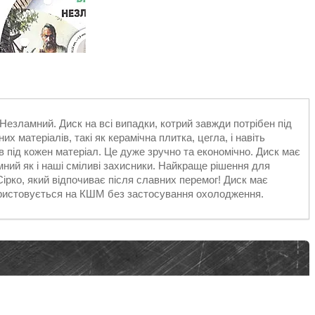
Незламний. Диск на всі випадки, котрий завжди потрібен під
х матеріалів, такі як керамічна плитка, цегла, і навіть
в під кожен матеріал. Це дуже зручно та економічно. Диск має
мний як і наші сміливі захисники. Найкраще рішення для
рко, який відпочиває після славних перемог! Диск має
ористовується на КШМ без застосування охолодження.