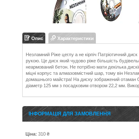
Опис
Характеристики
Незламний Ріже цеглу а не кірпіч Патріотичний диск 
рукою. Це диск який чудово ріже більшість будівельни
неармований бетон. Не потрібно мати декілька дискі
міцні корпус та алмазовмістний шар, тому він Незла
домашнього майстра! На диску зображений отаман Сі
діаметр 125 мм з посадковим отвором 22,2 мм. Вик
ІНФОРМАЦІЯ ДЛЯ ЗАМОВЛЕННЯ
Ціна:
310 ₴