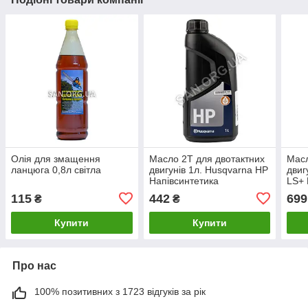
Олія для змащення
Масло 2Т для двотактних
Масл
ланцюга 0,8л світла
двигунів 1л. Husqvarna HP
двиг
Напівсинтетика
LS+ 
115
442
699
₴
₴
Купити
Купити
Про нас
100% позитивних з 1723 відгуків за рік