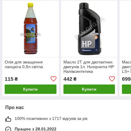
Олія для змащення
Масло 2Т для двотактних
Масл
ланцюга 0,8л світла
двигунів 1л. Husqvarna HP
двиг
Напівсинтетика
LS+ 
115
442
699
₴
₴
Купити
Купити
Про нас
100% позитивних з 1717 відгуків за рік
Працює з 28.01.2022