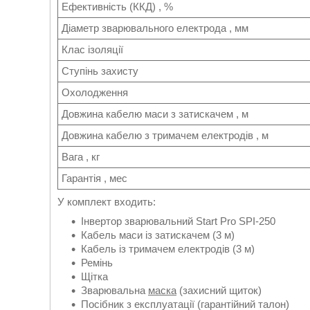
Ефективність (ККД) , %
Діаметр зварювального електрода , мм
Клас ізоляції
Ступінь захисту
Охолодження
Довжина кабелю маси з затискачем , м
Довжина кабелю з тримачем електродів , м
Вага , кг
Гарантія , мес
У комплект входить:
Інвертор зварювальний Start Pro SPI-250
Кабель маси із затискачем (3 м)
Кабель із тримачем електродів (3 м)
Ремінь
Щітка
Зварювальна
маска
(захисний щиток)
Посібник з експлуатації (гарантійний талон)