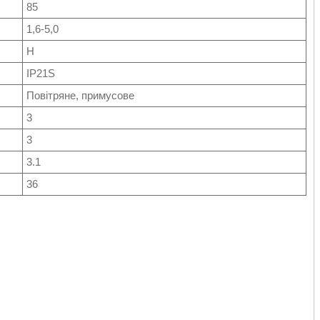
85
1,6-5,0
H
IP21S
Повітряне, примусове
3
3
3.1
36