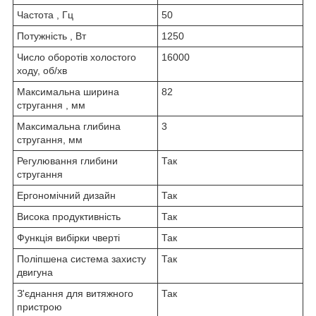
Частота , Гц
50
Потужність , Вт
1250
Число оборотів холостого
16000
ходу, об/хв
Максимальна ширина
82
стругання , мм
Максимальна глибина
3
стругання, мм
Регулювання глибини
Так
стругання
Ергономічний дизайн
Так
Висока продуктивність
Так
Функція вибірки чверті
Так
Поліпшена система захисту
Так
двигуна
З'єднання для витяжного
Так
пристрою