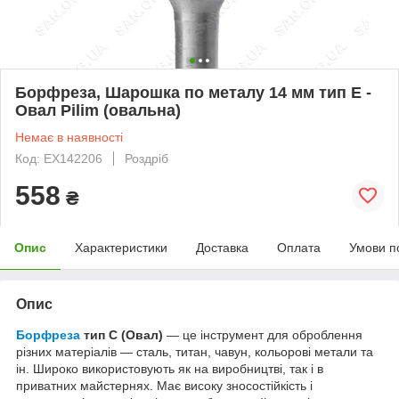
Борфреза, Шарошка по металу 14 мм тип Е -
Овал Pilim (овальна)
Немає в наявності
Код: EX142206
Роздріб
558
₴
Опис
Характеристики
Доставка
Оплата
Умови п
Опис
Борфреза
тип С (Овал)
— це інструмент для оброблення
різних матеріалів — сталь, титан, чавун, кольорові метали та
ін. Широко використовують як на виробництві, так і в
приватних майстернях. Має високу зносостійкість і