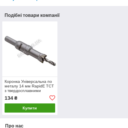
Подібні товари компанії
Коронка Універсальна по
металу 14 мм RapidE TCT
з твердосплавними
напайками
134
₴
Купити
Про нас