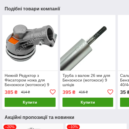
Подібні товари компанії
Нижній Редуктор з
Труба з валом 26 мм для
Саль
Фіксатором ножа для
Бензокоси (мотокоси) 9
Бенз
Бензокоси (мотокоси) 9
шліців
40/4
шліців d 26 мм
Кори
385
395
35
₴
₴
414 ₴
416 ₴
Купити
Купити
Акційні пропозиції та новинки
–20%
–10%