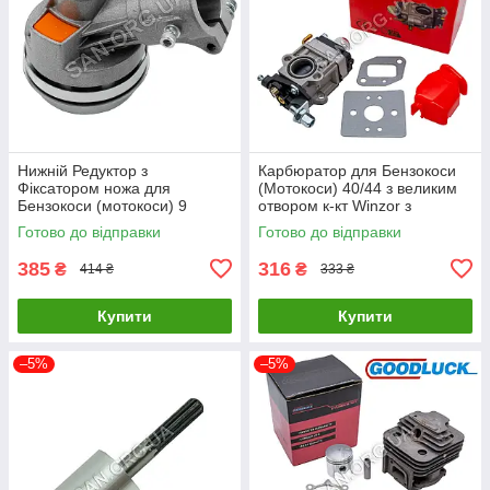
Нижній Редуктор з
Карбюратор для Бензокоси
Фіксатором ножа для
(Мотокоси) 40/44 з великим
Бензокоси (мотокоси) 9
отвором к-кт Winzor з
шліців d 26 мм
прокладками
Готово до відправки
Готово до відправки
385
316
₴
₴
414 ₴
333 ₴
Купити
Купити
–5%
–5%