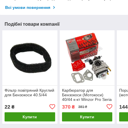
Всі умови повернення
Подібні товари компанії
Фільтр повітряний Круглий
Карбюратор для
Порш
для Бензокоси 40.5/44
Бензокоси (Мотокоси)
(мот
40/44 к-кт Winzor Pro Seria
з великим отвором
22
370
144
₴
₴
381 ₴
Купити
Купити