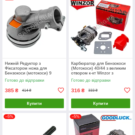
Нижній Редуктор з
Карбюратор для Бензокоси
Фіксатором ножа для
(Мотокоси) 40/44 з великим
Бензокоси (мотокоси) 9
отвором к-кт Winzor з
шліців d 26 мм
прокладками
Готово до відправки
Готово до відправки
385
316
₴
₴
414 ₴
333 ₴
Купити
Купити
–5%
–5%