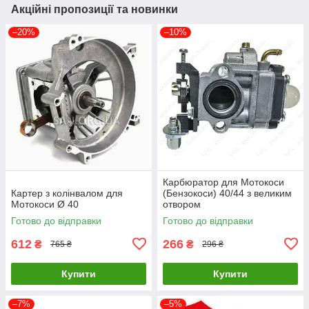
Акційні пропозиції та новинки
–20%
–10%
Карбюратор для Мотокоси
Картер з колінвалом для
(Бензокоси) 40/44 з великим
Мотокоси Ø 40
отвором
Готово до відправки
Готово до відправки
612
266
₴
₴
765 ₴
296 ₴
Купити
Купити
–7%
–5%