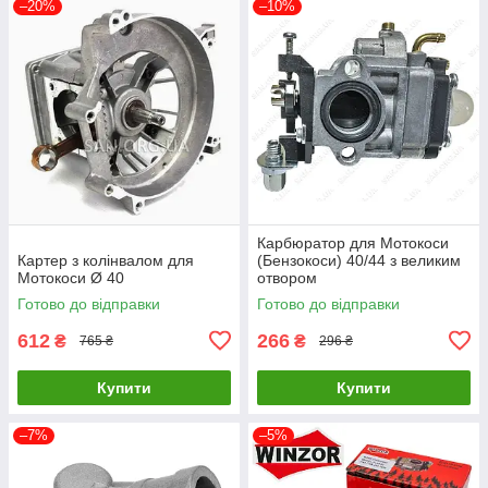
–20%
–10%
Карбюратор для Мотокоси
Картер з колінвалом для
(Бензокоси) 40/44 з великим
Мотокоси Ø 40
отвором
Готово до відправки
Готово до відправки
612
266
₴
₴
765 ₴
296 ₴
Купити
Купити
–7%
–5%