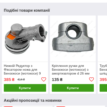
Подібні товари компанії
Нижній Редуктор з
Кріплення ручки для
Труб
Фіксатором ножа для
Бензокоси (мотокоси) з
Бенз
Бензокоси (мотокоси) 9
амортизатором d 26 мм
шліц
шліців d 26 мм
385
135
395
₴
₴
414 ₴
Купити
Купити
Акційні пропозиції та новинки