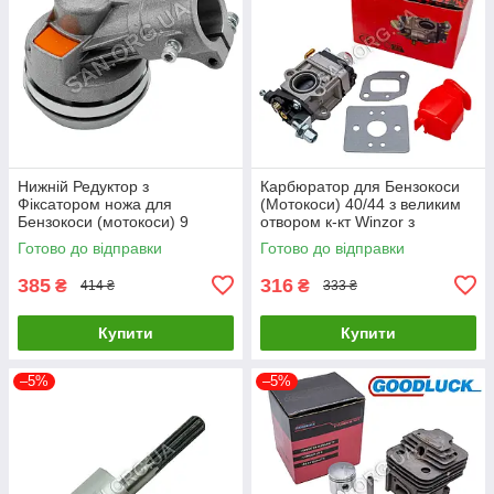
Нижній Редуктор з
Карбюратор для Бензокоси
Фіксатором ножа для
(Мотокоси) 40/44 з великим
Бензокоси (мотокоси) 9
отвором к-кт Winzor з
шліців d 26 мм
прокладками
Готово до відправки
Готово до відправки
385
316
₴
₴
414 ₴
333 ₴
Купити
Купити
–5%
–5%