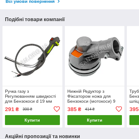
Всі умови повернення
Подібні товари компанії
Ручка газу з
Нижній Редуктор з
Труб
Регулюванням швидкості
Фіксатором ножа для
Бенз
для Бензокоси d 19 мм
Бензокоси (мотокоси) 9
шліц
шліців d 26 мм
291
385
395
₴
₴
300 ₴
414 ₴
Купити
Купити
Акційні пропозиції та новинки