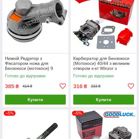
Нижній Редуктор з
Карбюратор для Бензокоси
Фіксатором ножа для
(Мотокоси) 40/44 з великим
Бензокоси (мотокоси) 9
отвором к-кт Winzor з
шліців d 26 мм
прокладками
Готово до відправки
Готово до відправки
385
316
₴
₴
414 ₴
333 ₴
Купити
Купити
–5%
–5%