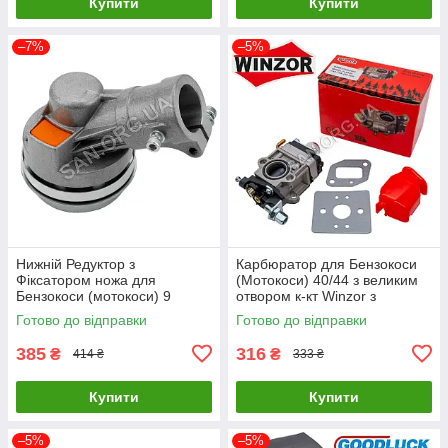
Купити
Купити
–7%
–5%
Нижній Редуктор з
Карбюратор для Бензокоси
Фіксатором ножа для
(Мотокоси) 40/44 з великим
Бензокоси (мотокоси) 9
отвором к-кт Winzor з
шліців d 26 мм
прокладками
Готово до відправки
Готово до відправки
385
316
₴
₴
414 ₴
333 ₴
Купити
Купити
–5%
–5%