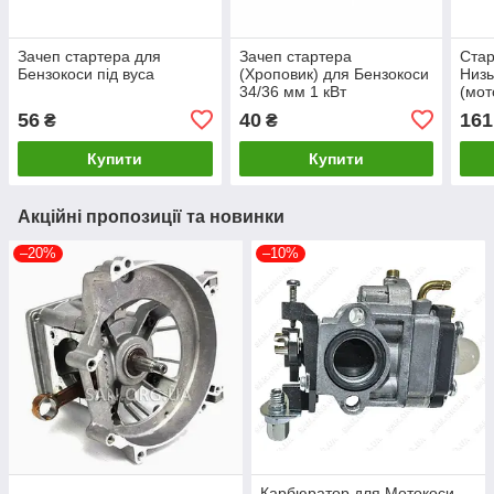
Зачеп стартера для
Зачеп стартера
Стар
Бензокоси під вуса
(Хроповик) для Бензокоси
Низь
34/36 мм 1 кВт
(мот
56
40
161
₴
₴
Купити
Купити
Акційні пропозиції та новинки
–20%
–10%
Карбюратор для Мотокоси