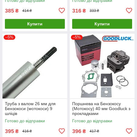
Готово до відправки
Готово до відправки
385
316
₴
₴
414 ₴
333 ₴
Купити
Купити
–5%
–5%
Труба з валом 26 мм для
Поршнева на Бензокосу
Бензокоси (мотокоси) 9
(Мотокосу) 40 мм Goodluck з
шліців
прокладками
Готово до відправки
Готово до відправки
395
396
₴
₴
416 ₴
417 ₴