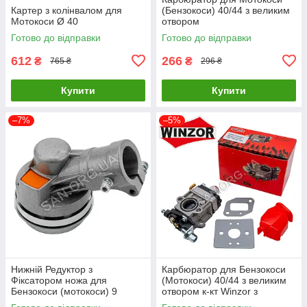
Картер з колінвалом для
(Бензокоси) 40/44 з великим
Мотокоси Ø 40
отвором
Готово до відправки
Готово до відправки
612
266
₴
₴
765 ₴
296 ₴
Купити
Купити
–7%
–5%
Нижній Редуктор з
Карбюратор для Бензокоси
Фіксатором ножа для
(Мотокоси) 40/44 з великим
Бензокоси (мотокоси) 9
отвором к-кт Winzor з
шліців d 26 мм
прокладками