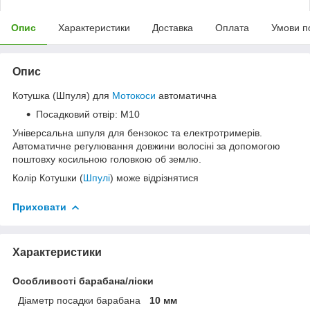
Опис
Характеристики
Доставка
Оплата
Умови п
Опис
Котушка (Шпуля) для
Мотокоси
автоматична
Посадковий отвір: М10
Універсальна шпуля для бензокос та електротримерів.
Автоматичне регулювання довжини волосіні за допомогою
поштовху косильною головкою об землю.
Колір Котушки (
Шпулі
) може відрізнятися
Приховати
Характеристики
Особливості барабана/ліски
Діаметр посадки барабана
10 мм