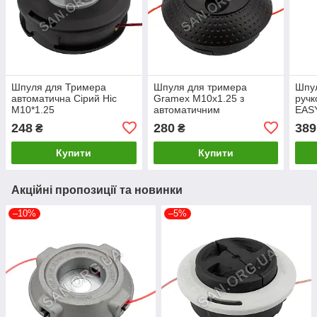
Шпуля для Тримера
Шпуля для тримера
Шпул
автоматична Сірий Ніс
Gramex М10х1.25 з
ручк
M10*1.25
автоматичним
EAS
намотуванням
248
280
389
₴
₴
Купити
Купити
Акційні пропозиції та новинки
–10%
–5%