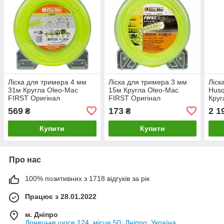
Ліска для тримера 4 мм
Ліска для тримера 3 мм
Ліск
31м Кругла Oleo-Mac
15м Кругла Oleo-Mac
Husq
FIRST Оригінал
FIRST Оригінал
Круг
569
173
2 1
₴
₴
Купити
Купити
Про нас
100% позитивних з 1718 відгуків за рік
Працює з 28.01.2022
м. Дніпро
Донецьке шосе 124, місце 50, Дніпро, Україна