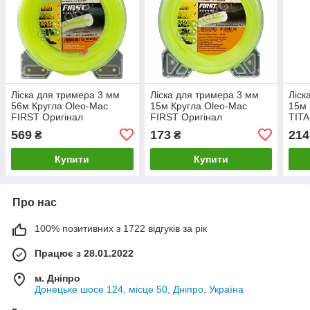
Ліска для тримера 3 мм
Ліска для тримера 3 мм
Ліск
56м Кругла Oleo-Mac
15м Кругла Oleo-Mac
15м 
FIRST Оригінал
FIRST Оригінал
TIT
Ориг
569
173
214
₴
₴
Купити
Купити
Про нас
100% позитивних з 1722 відгуків за рік
Працює з 28.01.2022
м. Дніпро
Донецьке шосе 124, місце 50, Дніпро, Україна