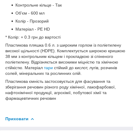
Контрольне кільце - Так
Об'єм - 600 мл
Колір - Прозорий
Матеріал - PE HD
* Колір: + 0.3 грн до вартості
Пластикова пляшка 0.6 л. з широким горлом із поліетилену
високої щільності (HDPE). Комплектується широкою кришкою
38 мм з контрольним кільцем і прокладкою зі спіненого
поліетилену. Відрізняється високими міцністю та хімічною
стійкістю. Матеріал
тари
стійкий до кислот, лугів, розчинів
солей, мінеральних та рослинних олій.
Пластикова ємність застосовується для фасування та
зберігання речовин різного роду хімічної, лакофарбової,
нафтохімічної продукції, агрохімії, побутової хімії та
фармацевтичних речовин
Приховати