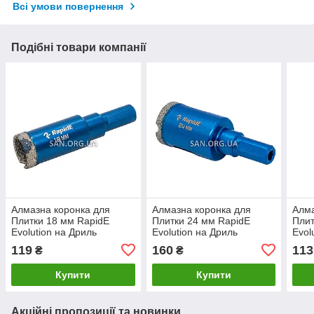
Всі умови повернення
Подібні товари компанії
Алмазна коронка для
Алмазна коронка для
Алма
Плитки 18 мм RapidE
Плитки 24 мм RapidE
Плит
Evolution на Дриль
Evolution на Дриль
Evol
119
160
113
₴
₴
Купити
Купити
Акційні пропозиції та новинки