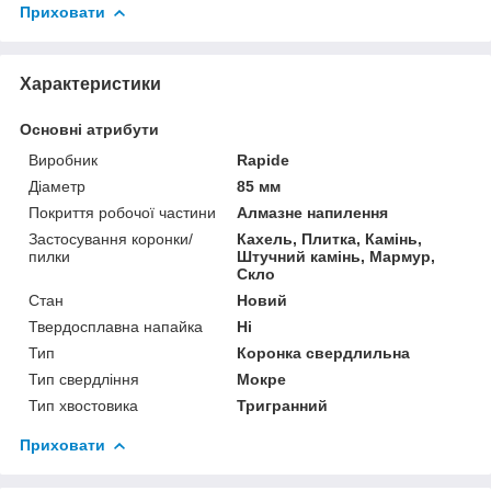
Приховати
Характеристики
Основні атрибути
Виробник
Rapide
Діаметр
85 мм
Покриття робочої частини
Алмазне напилення
Застосування коронки/
Кахель, Плитка, Камінь,
пилки
Штучний камінь, Мармур,
Скло
Стан
Новий
Твердосплавна напайка
Ні
Тип
Коронка свердлильна
Тип свердління
Мокре
Тип хвостовика
Тригранний
Приховати