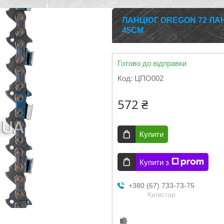
ЛАНЦЮГ OREGON 72 ЛАНК
45СМ
Готово до відправки
Код:
ЦПО002
572 ₴
Купити
Купити з
+380 (67) 733-73-75
Київстар