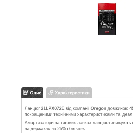
Опис
Характеристики
Ланцюг
21LPX072E
від компанії
Oregon
довжиною
4
покращеними технічними характеристиками та ідеаль
Амортизатори на тягових ланках ланцюга знижують ві
на держаках на 25% і більше.