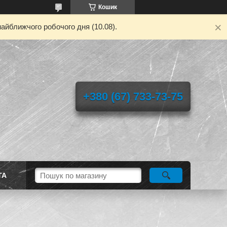
Кошик
айближчого робочого дня (10.08).
+380 (67) 733-73-75
ТА