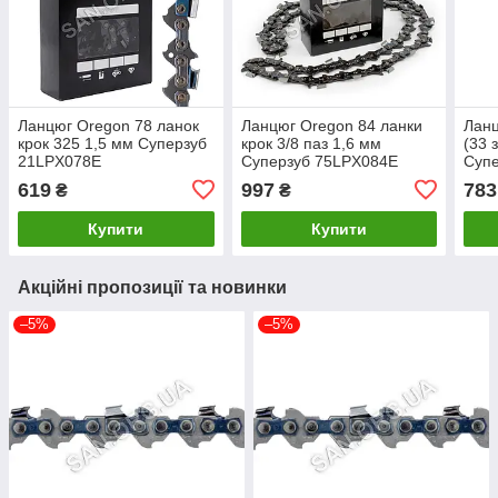
Ланцюг Oregon 78 ланок
Ланцюг Oregon 84 ланки
Ланц
крок 325 1,5 мм Суперзуб
крок 3/8 паз 1,6 мм
(33 
21LPX078E
Суперзуб 75LPX084E
Суп
619
997
783
₴
₴
Купити
Купити
Акційні пропозиції та новинки
–5%
–5%