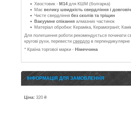
Хвостовик -
М14
для КШМ (болгарка)
Має
велику швидкість свердління і довговіч
Чисте свердління
без сколів та тріщин
Вакуумне спікання
алмазних частинок
Матеріал обробки: Кераміка, Керамограніт, Камі
Для полегшення роботи рекомендується починати с
кругові рухи, перевести
свердло
в перпендикулярне 
* Країна торгової марки -
Німеччина
ІНФОРМАЦІЯ ДЛЯ ЗАМОВЛЕННЯ
Ціна:
320 ₴