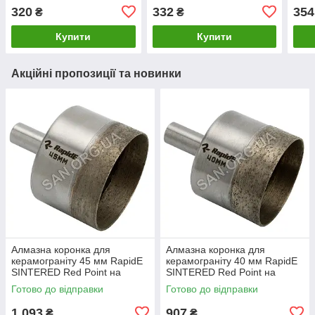
320
332
354
₴
₴
Купити
Купити
Акційні пропозиції та новинки
Алмазна коронка для
Алмазна коронка для
керамограніту 45 мм RapidE
керамограніту 40 мм RapidE
SINTERED Red Point на
SINTERED Red Point на
Дриль
Дриль
Готово до відправки
Готово до відправки
1 093
907
₴
₴