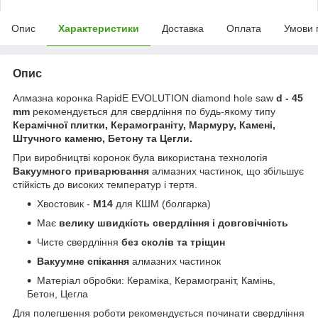
Опис
Характеристики
Доставка
Оплата
Умови 
Опис
Алмазна коронка RapidE EVOLUTION diamond hole saw
d - 45
mm
рекомендується для свердління по будь-якому типу
Керамічної плитки, Керамограніту, Мармуру, Камені,
Штучного каменю, Бетону та Цегли.
При виробництві коронок була використана технологія
Вакуумного приварювання
алмазних частинок, що збільшує
стійкість до високих температур і тертя.
Хвостовик -
М14
для КШМ (болгарка)
Має
велику швидкість свердління і довговічність
Чисте свердління
без сколів та тріщин
Вакуумне спікання
алмазних частинок
Матеріал обробки: Кераміка, Керамограніт, Камінь,
Бетон, Цегла
Для полегшення роботи рекомендується починати свердління