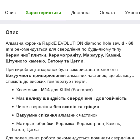
Опис
Характеристики
Доставка
Оплата
Умови 
Опис
Алмазна коронка RapidE EVOLUTION diamond hole saw
d - 68
mm
рекомендується для свердління по будь-якому типу
Керамічної плитки, Керамограніту, Мармуру, Камені,
Штучного каменю, Бетону та Цегли.
При виробництві коронок була використана технологія
Вакуумного приварювання
алмазних частинок, що збільшує
стійкість до високих температур і тертя.
Хвостовик -
М14
для КШМ (болгарка)
Має
велику швидкість свердління і довговічність
Чисте свердління
без сколів та тріщин
Вакуумне спікання
алмазних частинок
Матеріал обробки: Кераміка, Керамограніт, Камінь,
Бетон, Цегла
Для полегшення роботи рекомендується починати свердління