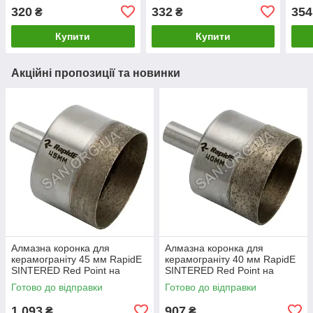
320
332
354
₴
₴
Купити
Купити
Акційні пропозиції та новинки
Алмазна коронка для
Алмазна коронка для
керамограніту 45 мм RapidE
керамограніту 40 мм RapidE
SINTERED Red Point на
SINTERED Red Point на
Дриль
Дриль
Готово до відправки
Готово до відправки
1 093
907
₴
₴