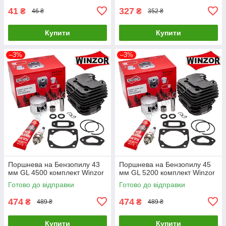
41
327
₴
₴
46 ₴
352 ₴
Купити
Купити
–3%
–3%
Поршнева на Бензопилу 43
Поршнева на Бензопилу 45
мм GL 4500 комплект Winzor
мм GL 5200 комплект Winzor
Готово до відправки
Готово до відправки
474
474
₴
₴
489 ₴
489 ₴
Купити
Купити