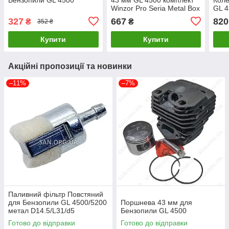
Winzor Pro Seria Metal Box
GL 
327
667
820
₴
₴
352 ₴
Купити
Купити
Акційні пропозиції та новинки
–11%
–7%
Паливний фільтр Повстяний
для Бензопили GL 4500/5200
Поршнева 43 мм для
метал D14.5/L31/d5
Бензопили GL 4500
Готово до відправки
Готово до відправки