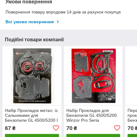
Умови повернення
Повернення товару впродовж 14 днів за рахунок покупця
Всі умови повернення
Подібні товари компанії
Набір Прокладок метал. із
Набір Прокладок для
Пере
Сальниками для
Бензопили GL 4500/5200
прок
Бензопили GL 4500/5200 I
Winzor Pro Seria
Бенз
PULS PRF
(NO
67
70
70
₴
₴