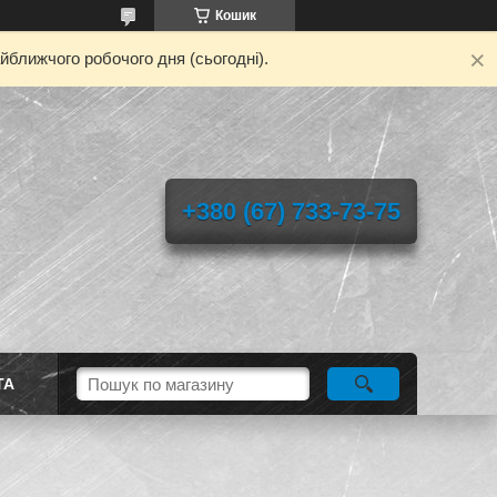
Кошик
йближчого робочого дня (сьогодні).
+380 (67) 733-73-75
ТА