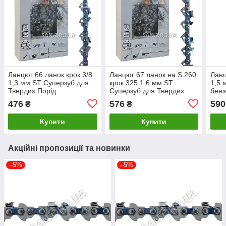
Ланцюг 66 ланок крок 3/8
Ланцюг 67 ланок на S 260
Ланц
1,3 мм ST Суперзуб для
крок 325 1,6 мм ST
1,5 
Твердих Порід
Суперзуб для Твердих
бенз
Порід
Твер
476
576
590
₴
₴
Купити
Купити
Акційні пропозиції та новинки
–5%
–5%