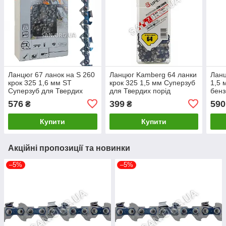
Ланцюг 67 ланок на S 260
Ланцюг Kamberg 64 ланки
Ланц
крок 325 1,6 мм ST
крок 325 1,5 мм Суперзуб
1,5 
Суперзуб для Твердих
для Твердих порід
бенз
Порід
Твер
576
399
590
₴
₴
Купити
Купити
Акційні пропозиції та новинки
–5%
–5%