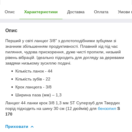
Опис
Характеристики
Доставка
Оплата
Умови 
Опис
Перший у світі ланцюг 3/8" з долотоподібними зубцями зі
значним збільшенням продуктивності. Плавний хід під час
пиляння, чудова прискорення, дуже чисті пропили, низький
рівень вібрацій. Ідеально підходить для догляду за деревами
завдяки низькому зусиллю подачі.
Кількість ланок - 44
Кількість зубів - 22
Крок ланцюга - 3/8
Ширина паза (мм) – 1,3
Ланцюг 44 ланки крок 3/8 1,3 мм ST Суперзуб для Твердих
порід підходить на шину 30 см (12 дюймів) для
бензопил
S
170
Приховати