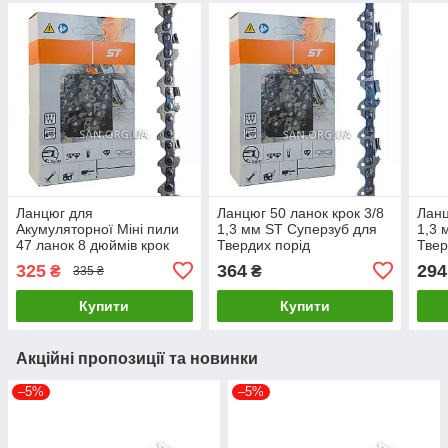
Ланцюг для
Ланцюг 50 ланок крок 3/8
Ланц
Акумуляторної Міні пили
1,3 мм ST Суперзуб для
1,3 
47 ланок 8 дюймів крок
Твердих порід
Твер
1/4; 1,1 мм ST
325
364
294
₴
₴
335 ₴
Купити
Купити
Акційні пропозиції та новинки
–5%
–5%