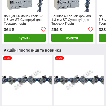
Ланцюг 50 ланок крок 3/8
Ланцюг 40 ланок крок 3/8
Ланц
1,3 мм ST Суперзуб для
1,3 мм ST Суперзуб для
1,3 
Твердих порід
Твердих Порід
Твер
364
294
323
₴
₴
Купити
Купити
Акційні пропозиції та новинки
–5%
–5%