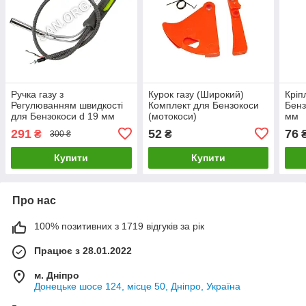
Ручка газу з
Курок газу (Широкий)
Кріп
Регулюванням швидкості
Комплект для Бензокоси
Бенз
для Бензокоси d 19 мм
(мотокоси)
мм
291
52
76
₴
₴
300 ₴
Купити
Купити
Про нас
100% позитивних з 1719 відгуків за рік
Працює з 28.01.2022
м. Дніпро
Донецьке шосе 124, місце 50, Дніпро, Україна