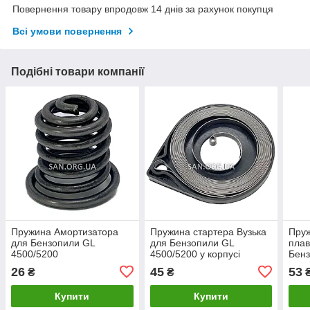
Повернення товару впродовж 14 днів за рахунок покупця
Всі умови повернення
Подібні товари компанії
Пружина Амортизатора
Пружина стартера Вузька
Пру
для Бензопили GL
для Бензопили GL
плав
4500/5200
4500/5200 у корпусі
Бенз
пластик
корп
26
45
53
₴
₴
Купити
Купити