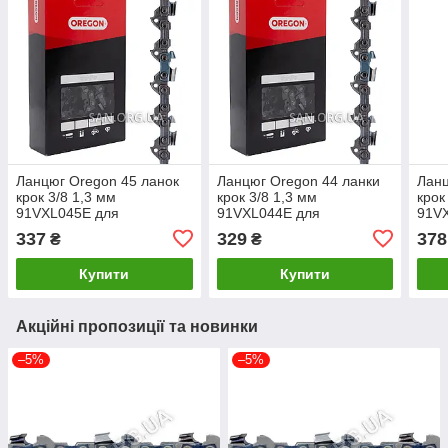
Ланцюг Oregon 45 ланок
Ланцюг Oregon 44 ланки
Ланц
крок 3/8 1,3 мм
крок 3/8 1,3 мм
крок
91VXL045E для
91VXL044E для
91V
бензопили 30 см
бензопили 30 см
337
329
378
₴
₴
Купити
Купити
Акційні пропозиції та новинки
–5%
–5%