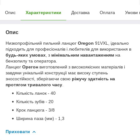
Опис
Характеристики
Доставка
Оплата
Умови 
Опис
Низкопрофільний пильний ланцюг
Oregon
91VXL, ідеально
підходить для професіоналів і любителів для використання в
будь-яких умовах
, з
мінімальним навантаженням
на
бензопилу та оператора.
Ланцюг
Орегон
виготовлений з високоякісних матеріалів і
завдяки унікальній конструкції має високу ступень
зносостійкості, зберігаючи свою
ріжучу здатність на
протягом тривалого часу
.
Кількість ланок - 40
Кількість зубів - 20
Крок ланцюга - 3/8
Ширина паза (мм) - 1,3
Приховати