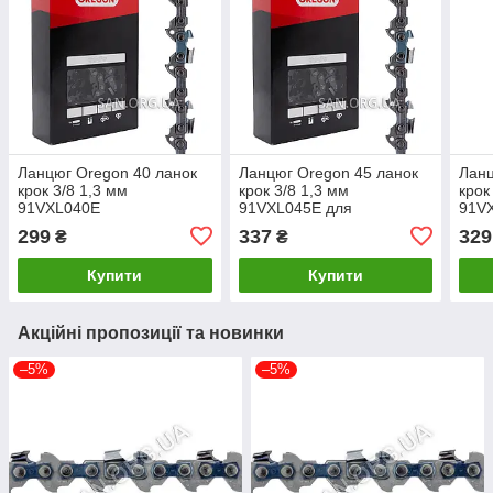
Ланцюг Oregon 40 ланок
Ланцюг Oregon 45 ланок
Ланц
крок 3/8 1,3 мм
крок 3/8 1,3 мм
крок
91VXL040E
91VXL045E для
91V
бензопили 30 см
бенз
299
337
329
₴
₴
Купити
Купити
Акційні пропозиції та новинки
–5%
–5%