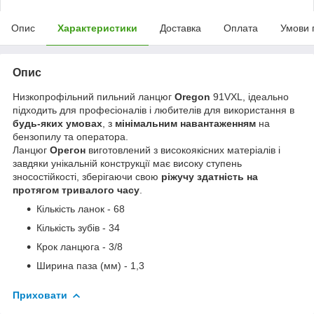
Опис
Характеристики
Доставка
Оплата
Умови 
Опис
Низкопрофільний пильний ланцюг
Oregon
91VXL, ідеально
підходить для професіоналів і любителів для використання в
будь-яких умовах
, з
мінімальним навантаженням
на
бензопилу та оператора.
Ланцюг
Орегон
виготовлений з високоякісних матеріалів і
завдяки унікальній конструкції має високу ступень
зносостійкості, зберігаючи свою
ріжучу здатність на
протягом тривалого часу
.
Кількість ланок - 68
Кількість зубів - 34
Крок ланцюга - 3/8
Ширина паза (мм) - 1,3
Приховати