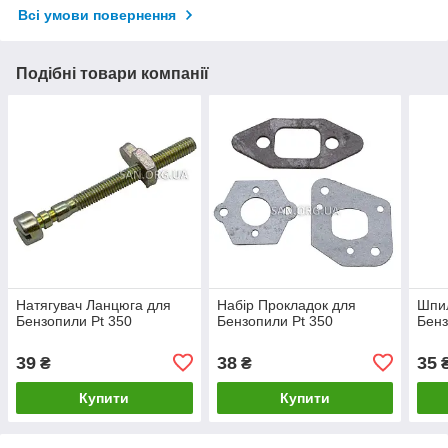
Всі умови повернення
Подібні товари компанії
Натягувач Ланцюга для
Набір Прокладок для
Шпи
Бензопили Pt 350
Бензопили Pt 350
Бенз
39
38
35
₴
₴
Купити
Купити